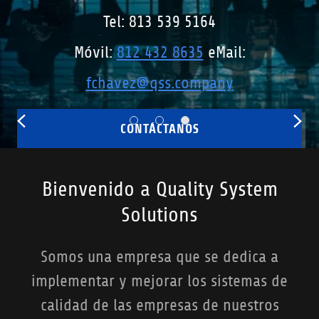
Total LEAN
los procesos de su
u
Tel: 813 539 5164
organización a niveles de
e
Móvil:
812 432 8635
eMail:
CONTÁCTANOS
n
excelencia
t
fchavez@qss.company
a
CONTÁCTANOS
NUESTROS SERVICIOS
Iniciar
sesión
Bienvenido a Quality System
Reservaciones
Solutions
Mi cuenta
Somos una empresa que se dedica a
implementar y mejorar los sistemas de
calidad de las empresas de nuestros