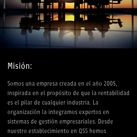
u
e
n
t
a
Iniciar
Misión:
sesión
Somos una empresa creada en el año 2005,
Reservaciones
inspirada en el propósito de que la rentabilidad
es el pilar de cualquier industria. La
Mi cuenta
organización la integramos expertos en
sistemas de gestión empresariales. Desde
nuestro establecimiento en QSS hemos